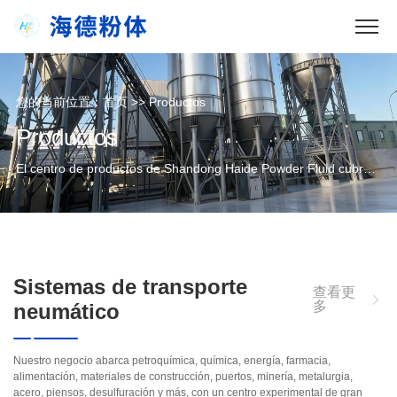
您的当前位置：
首页
>>
Productos
Productos
El centro de productos de Shandong Haide Powder Fluid cubre toda la gama de transporte neumático: sistemas de todos los tipos, sistemas de dosificación, equipos principales y auxiliares, y accesorios compatibles, fabricación propia, certificación tri-sistema, soporte para selección personalizada y compra integral.
Sistemas de transporte
查看更
多
neumático
Nuestro negocio abarca petroquímica, química, energía, farmacia,
alimentación, materiales de construcción, puertos, minería, metalurgia,
acero, piensos, desulfuración y más, con un centro experimental de gran