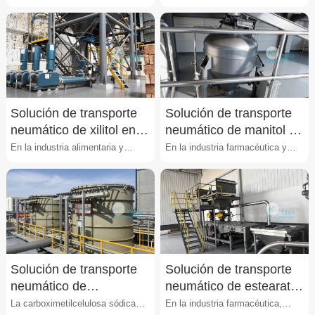
tradicional china
manejo de polvos finos presenta
de polvos finos, el transporte de
desafíos signif···
materiales u···
Solución de transporte
Solución de transporte
neumático de xilitol en
neumático de manitol en
polvo
polvo
En la industria alimentaria y
En la industria farmacéutica y
farmacéutica, el transporte de
alimentaria, el transporte de
xilitol en polvo pr···
manitol en polvo pr···
Solución de transporte
Solución de transporte
neumático de
neumático de estearato
carboximetilcelulosa
de magnesio
La carboximetilcelulosa sódica
En la industria farmacéutica,