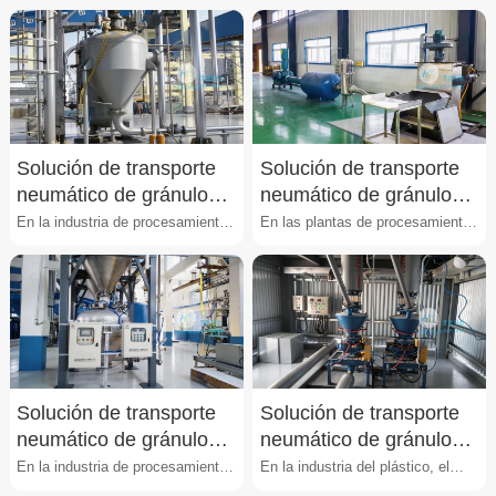
manejo del almidón presenta
manejo de polvos de principios
desafíos significat···
activos (API) pr···
Solución de transporte
Solución de transporte
neumático de gránulos
neumático de gránulos
de maíz
de soja
En la industria de procesamiento
En las plantas de procesamiento
de granos, el transporte de
de soja, el traslado de gránulos
gránulos de maíz en···
entre silos, se···
Solución de transporte
Solución de transporte
neumático de gránulos
neumático de gránulos
extruidos
portadores plásticos
En la industria de procesamiento
En la industria del plástico, el
para alimentos
de plásticos y polímeros, el
manejo de gránulos portadores