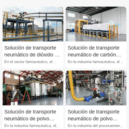
Solución de transporte
Solución de transporte
neumático de dióxido de
neumático de carbón
silicio farmacéutico
activado farmacéutico
En el sector farmacéutico, el
En la industria farmacéutica, el
manejo del dióxido de silicio
transporte de carbón activado
(SiO₂) de grado farm···
presenta retos si···
Solución de transporte
Solución de transporte
neumático de polvo
neumático de polvo
farmacéutico
ultrafino de medicina
En la industria farmacéutica, el
En la industria del procesamiento