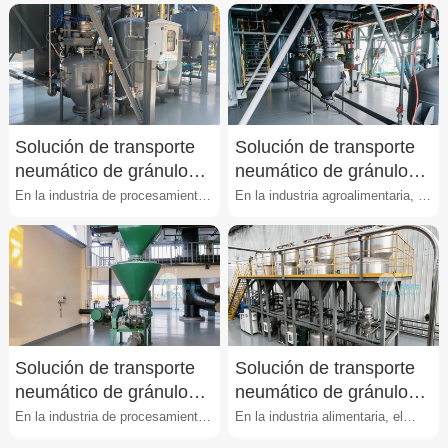
transporte de grán···
presenta problema···
Solución de transporte
Solución de transporte
neumático de gránulos
neumático de gránulos
de avena
de cereales
En la industria de procesamiento
En la industria agroalimentaria, el
de avena, el manejo de gránulos
manejo de gránulos de cereales
presenta proble···
como maíz, tr···
Solución de transporte
Solución de transporte
neumático de gránulos
neumático de gránulos
de xilitol
de azúcar
En la industria de procesamiento
En la industria alimentaria, el
de xilitol, el transporte de
manejo de gránulos de azúcar