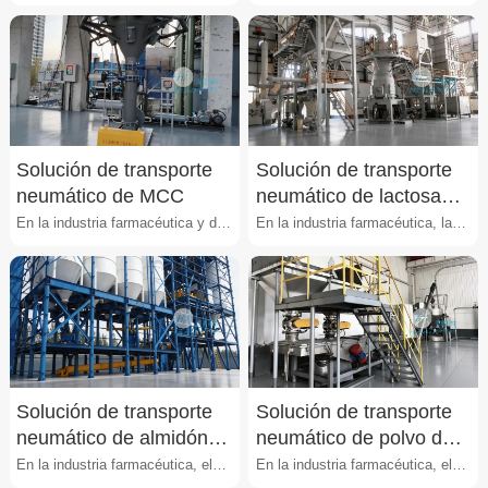
sódica
(CMC-Na) es un polvo
alimentaria y química, el
higroscópico, con partículas···
estearato de magnesio es···
Solución de transporte
Solución de transporte
neumático de MCC
neumático de lactosa
farmacéutica
En la industria farmacéutica y de
En la industria farmacéutica, la
alimentos, el manejo de celulosa
lactosa es uno de los excipientes
microcristali···
más utilizado···
Solución de transporte
Solución de transporte
neumático de almidón
neumático de polvo de
farmacéutico
API
En la industria farmacéutica, el
En la industria farmacéutica, el