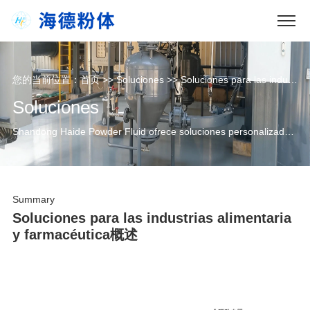
您的当前位置：
首页
>>
Soluciones
>>
Soluciones para las industrias alimentaria y farmacéutica
Soluciones
Shandong Haide Powder Fluid ofrece soluciones personalizadas de transporte neumático para industrias química, plásticos, caucho, nuevas energías, nuevos materiales, medioambiente, alimentación y farmacia, adaptadas a las propiedades de cada material y condiciones de operación.
Summary
Soluciones para las industrias alimentaria
y farmacéutica概述